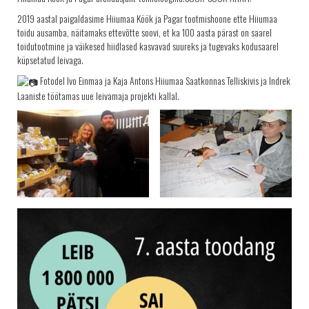
TELLIMINE
2019 aastal paigaldasime Hiiumaa Köök ja Pagar tootmishoone ette Hiiumaa
PROJEKTID
toidu ausamba, näitamaks ettevõtte soovi, et ka 100 aasta pärast on saarel
toidutootmine ja väikesed hiidlased kasvavad suureks ja tugevaks kodusaarel
PAKUME TÖÖD
küpsetatud leivaga.
Fotodel Ivo Einmaa ja Kaja Antons Hiiumaa Saatkonnas Telliskivis ja Indrek
Laaniste töötamas uue leivamaja projekti kallal.