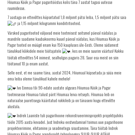
Hiiumaa Köök ja Pagar pagaritööstus kolis täna 7 aastat tagasi uutesse
KRINGLID
ruumidesse.
7 aastaga on ettevõttes küpsetatud 1,8 miljonit pätsi leiba, 1,5 miljonit pätsi saia
SAIAD
ja 1,15 miljonit kilogrammi kondiitritooteid.
PEOLAUA TOOTED
Värsked pagaritooted väljuvad meie tootmisest seitsmel päeval nädalas ja
LEIVAD
mandrile saadame kaubakoorma kuuel päeval nädalas, kus Hiiumaa Köök ja
Pagar tooted on müügil enam kui 150 kaupluses üle-Eesti. Oleme südamest
SUUPISTED
tänulikud kõikidele meie töötajatele
, kes on meie suurim väärtus! Kokku
TORDID
töötab ettevõttes 54 inimest, sealhulgas pagaris 28. Suur osa meist on siin
töötanud 10 ja enam aastat.
KÜPSISED
Selle eest, et me saame täna, aastal 2024, Hiiumaal küpsetada ja süüa meie
KOOGID
oma leiba oleme tänulikud kahele mehele!
SALATID
Ivo Einmaa tõi 90-ndate aastate alguses Hiiumaa Köök ja Pagar
tootmisesse Hiiumaa talust pärit Hiiumaa leiva retsepti. Hiiumaa leib on
Šašlõkid
naturaalse juuretisega kääritatud rukkileib ja on tänaseni kogu ettevõtte
alustala.
KONTAKT
Indrek Laaniste tuli pagarihoone rekonstrueerimisprojekti projektijuhiks
AJALUGU
tööle 2015 aasta kevadel. Just Indreku eestvedamisel toimus uue pagarihoone
MÜÜGIKOHAD
projekteerimine, ehitamine ja seadmetega sisustamine. Täna töötab Indrek
Hiiumaa Köök ja Pagar arendusjuht-tehnoloogina.SUUR-SUUR AITÄH!