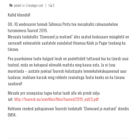
posted in:
Uncategorized
|
0
KRINGLID
Kallid kliendid!
SAIAD
08.-10.veebruarini toimub Tallinnas Pirita tee messihallis rahvusvaheline
PEOLAUA TOOTED
turismimess Tourest 2019.
Messiala toiduhallis “Elamused ja maitsed” üles seatud kodusaare müügiletil on
LEIVAD
sarnaselt eelnevatele aastatele esindatud Hiiumaa Köök ja Pagar toodang ka
tänavu.
SUUPISTED
Pea paarikümne toote hulgast leiab nii poelettidelt tuttavaid kui ka täiesti uusi
TORDID
tooteid, mida on kohapeal võimalik maitsta ning kaasa osta. Ja ei tasu
KÜPSISED
muretseda – aastate jooksul Touresti külastajate lemmikuteks
kujunenud suur
laadasai, mahlane karask ning rohkete rosinatega Tootsi keeks on ka tänavu
KOOGID
saadaval!
SALATID
Messile prii sissepääsu tagav kutse laadi alla või prindi välja
siit:
http://tourest.eu/userfiles/files/tourest2019_est(1).pdf
Šašlõkid
Kohtume reedest pühapäevani Touresti toiduhalli “Elamused ja maitsed” stendis
KONTAKT
EM14.
AJALUGU
MÜÜGIKOHAD