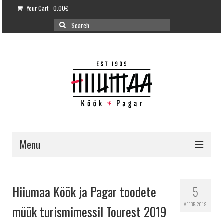
Your Cart
-
0.00
€
Search
for:
Menu
E-POOD
KLIENDITUGI
Hiiumaa Köök ja Pagar toodete
5
KUIDAS OSTA?
VEEBR. 2019
müük turismimessil Tourest 2019
VÕILEIVATORDID