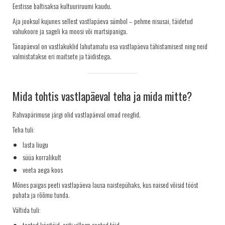
Eestisse baltisaksa kultuuriruumi kaudu.
Aja jooksul kujunes sellest vastlapäeva sümbol – pehme nisusai, täidetud
vahukoore ja sageli ka moosi või martsipaniga.
Tänapäeval on vastlakuklid lahutamatu osa vastlapäeva tähistamisest ning neid
valmistatakse eri maitsete ja täidistega.
Mida tohtis vastlapäeval teha ja mida mitte?
Rahvapärimuse järgi olid vastlapäeval omad reeglid.
Teha tuli:
lasta liugu
süüa korralikult
veeta aega koos
Mõnes paigas peeti vastlapäeva lausa naistepühaks, kus naised võisid tööst
puhata ja rõõmu tunda.
Vältida tuli:
teatud käsitöid, eriti villaga seotud töid