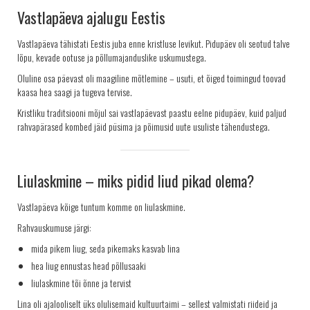
TELLIMINE
Vastlapäeva ajalugu Eestis
PROJEKTID
Vastlapäeva tähistati Eestis juba enne kristluse levikut. Pidupäev oli seotud talve
PAKUME TÖÖD
lõpu, kevade ootuse ja põllumajanduslike uskumustega.
Oluline osa päevast oli maagiline mõtlemine – usuti, et õiged toimingud toovad
kaasa hea saagi ja tugeva tervise.
Kristliku traditsiooni mõjul sai vastlapäevast paastu eelne pidupäev, kuid paljud
rahvapärased kombed jäid püsima ja põimusid uute usuliste tähendustega.
Liulaskmine – miks pidid liud pikad olema?
Vastlapäeva kõige tuntum komme on liulaskmine.
Rahvauskumuse järgi:
mida pikem liug, seda pikemaks kasvab lina
hea liug ennustas head põllusaaki
liulaskmine tõi õnne ja tervist
Lina oli ajalooliselt üks olulisemaid kultuurtaimi – sellest valmistati riideid ja