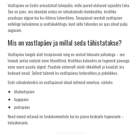
Vastlapäev on Eestis armastatud talvepüha, mille juured ulatuvad sajandite taha.
KRINGLID
See on päev, mis ühendab endas nii rahvakalendri kombestiku, kristliku
paastuaja alguse kui ka rõõmsa talverõõmu. Tänapäeval seostub vastlapäev
SAIAD
eelkõige liulaskmise ja vastlakuklitega, kuid selle tähendus on ajas olnud palju
PEOLAUA TOOTED
sügavam.
LEIVAD
Mis on vastlapäev ja millal seda tähistatakse?
SUUPISTED
Vastlapäev langeb alati teisipäevale ning on seotud liikuvate pühadega – see
TORDID
toimub seitse nädalat enne lihavõtteid. Kristlikus kalendris on tegemist päevaga
enne suure paastu algust. Paastule eelnevalt söödi rikkalikult ja kasutati ära
KÜPSISED
kodused varud. Sellest tuleneb ka vastlapäeva toidurohkus ja pidulikkus.
KOOGID
Eesti rahvakalendris on vastlapäeval olnud mitmeid nimetusi, näiteks:
SALATID
lihaheitepäev
liugupäev
Šašlõkid
pudrupäev
KONTAKT
Need nimed viitavad nii toidukommetele kui ka päeva kesksele tegevusele –
AJALUGU
liulaskmisele.
MÜÜGIKOHAD