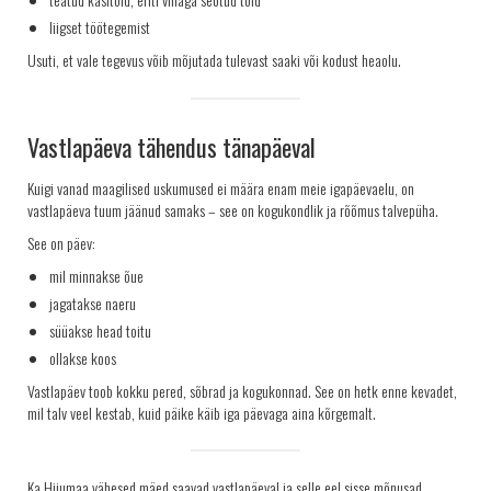
liigset töötegemist
Usuti, et vale tegevus võib mõjutada tulevast saaki või kodust heaolu.
Vastlapäeva tähendus tänapäeval
Kuigi vanad maagilised uskumused ei määra enam meie igapäevaelu, on
vastlapäeva tuum jäänud samaks – see on kogukondlik ja rõõmus talvepüha.
See on päev:
mil minnakse õue
jagatakse naeru
süüakse head toitu
ollakse koos
Vastlapäev toob kokku pered, sõbrad ja kogukonnad. See on hetk enne kevadet,
mil talv veel kestab, kuid päike käib iga päevaga aina kõrgemalt.
Ka Hiiumaa vähesed mäed saavad vastlapäeval ja selle eel sisse mõnusad