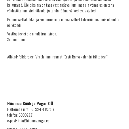
kelgurajad. Üle pika aja on taas vastlapäeval lumi maas ja võimalus on teha
võidusõite lumistel nõlvadel ja tunda rõõmu väikestest asjadest.
Pehme vastlakukkel ja soe hernesupp on osa sellest talverõõmust, mis ühendab
põlvkondi.
Vastlapäev ei ole ainult traditsioon.
See on tunne.
Allikad: folklore.ee; VisitTallinn; raamat “Eesti Rahvakalendri tähtpäevi”
Hiiumaa Köök ja Pagar OÜ
Heltermaa mnt. 16, 92414 Kärdla
telefon: 53337331
e-post: info@hiiumaapagar.ee