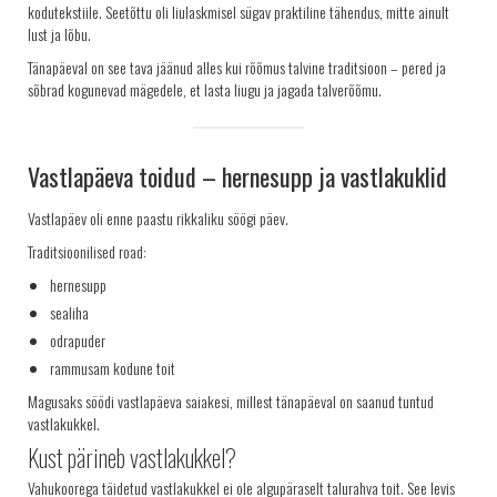
kodutekstiile. Seetõttu oli liulaskmisel sügav praktiline tähendus, mitte ainult
lust ja lõbu.
Tänapäeval on see tava jäänud alles kui rõõmus talvine traditsioon – pered ja
sõbrad kogunevad mägedele, et lasta liugu ja jagada talverõõmu.
Vastlapäeva toidud – hernesupp ja vastlakuklid
Vastlapäev oli enne paastu rikkaliku söögi päev.
Traditsioonilised road:
hernesupp
sealiha
odrapuder
rammusam kodune toit
Magusaks söödi vastlapäeva saiakesi, millest tänapäeval on saanud tuntud
vastlakukkel.
Kust pärineb vastlakukkel?
Vahukoorega täidetud vastlakukkel ei ole algupäraselt talurahva toit. See levis