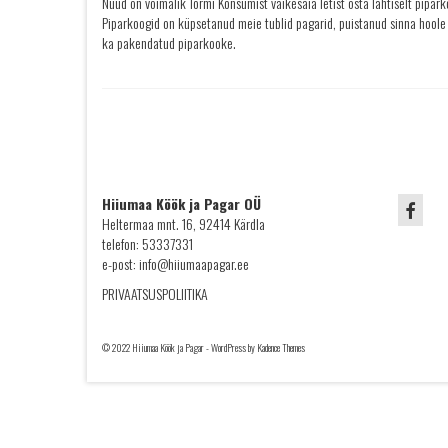
Nüüd on võimalik Tormi Konsumist väikesaia letist osta lahtiselt pipark
Piparkoogid on küpsetanud meie tublid pagarid, puistanud sinna hool
ka pakendatud piparkooke.
Hiiumaa Köök ja Pagar OÜ
Heltermaa mnt. 16, 92414 Kärdla
telefon: 53337331
e-post: info@hiiumaapagar.ee
PRIVAATSUSPOLIITIKA
© 2022 Hiiumaa Köök ja Pagar - WordPress by Kadence Themes