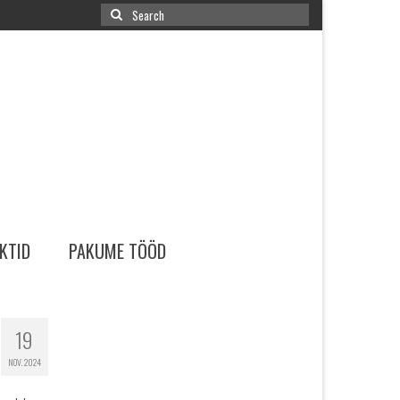
Search
for:
KTID
PAKUME TÖÖD
19
NOV. 2024