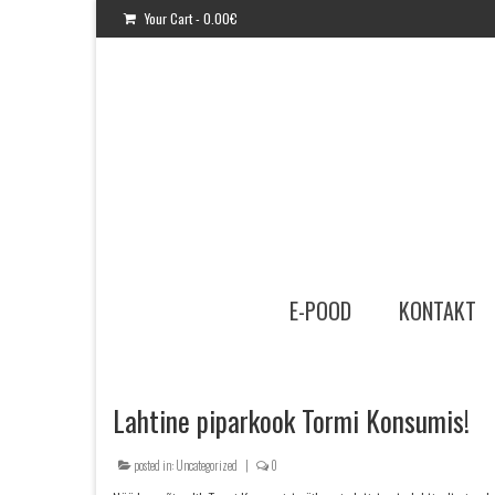
Your Cart
-
0.00
€
E-POOD
KONTAKT
Lahtine piparkook Tormi Konsumis!
posted in:
Uncategorized
|
0