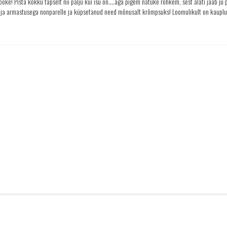
ooke! Pista kokku täpselt nii palju kui isu on….aga pigem natuke rohkem, sest alati jääb ju 
e ja armastusega nonparelle ja küpsetanud need mõnusalt krõmpsuks! Loomulikult on kaupl