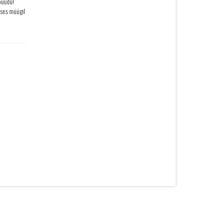
puudu!
uses müügil