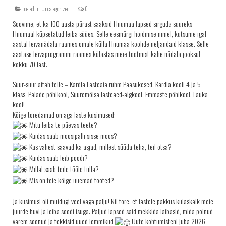
posted in:
Uncategorized
|
0
KRINGLID
Soovime, et ka 100 aasta pärast saaksid Hiiumaa lapsed sirguda suureks
SAIAD
Hiiumaal küpsetatud leiba süües. Selle eesmärgi hoidmise nimel, kutsume igal
aastal leivanädala raames omale külla Hiiumaa koolide neljandaid klasse. Selle
PEOLAUA TOOTED
aastase leivaprogrammi raames külastas meie tootmist kahe nädala jooksul
LEIVAD
kokku 70 last.
SUUPISTED
Suur-suur aitäh teile – Kärdla Lasteaia rühm Pääsukesed, Kärdla kooli 4 ja 5
klass, Palade põhikool, Suuremõisa lasteaed-algkool, Emmaste põhikool, Lauka
TORDID
kool!
KÜPSISED
Kõige toredamad on aga laste küsimused:
Mitu leiba te päevas teete?
KOOGID
Kuidas saab moosipalli sisse moos?
SALATID
Kas vahest saavad ka asjad, millest süüda teha, teil otsa?
Kuidas saab leib poodi?
Šašlõkid
Millal saab teile tööle tulla?
KONTAKT
Mis on teie kõige uuemad tooted?
AJALUGU
Ja küsimusi oli muidugi veel väga palju! Nii tore, et lastele pakkus külaskäik meie
juurde huvi ja leiba söödi isuga. Paljud lapsed said mekkida laibasid, mida polnud
MÜÜGIKOHAD
varem söönud ja tekkisid uued lemmikud
Uute kohtumisteni juba 2026