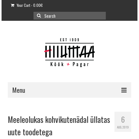
Your Cart
-
0.00
€
Search
for:
Menu
E-POOD
KLIENDITUGI
Meeleolukas kohvikutenädal üllatas
6
KUIDAS OSTA?
AUG. 2019
uute toodetega
VÕILEIVATORDID