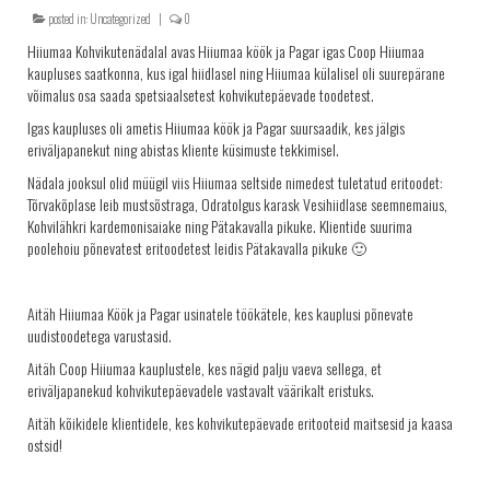
posted in:
Uncategorized
|
0
KRINGLID
Hiiumaa Kohvikutenädalal avas Hiiumaa köök ja Pagar igas Coop Hiiumaa
SAIAD
kaupluses saatkonna, kus igal hiidlasel ning Hiiumaa külalisel oli suurepärane
võimalus osa saada spetsiaalsetest kohvikutepäevade toodetest.
PEOLAUA TOOTED
Igas kaupluses oli ametis Hiiumaa köök ja Pagar suursaadik, kes jälgis
LEIVAD
eriväljapanekut ning abistas kliente küsimuste tekkimisel.
SUUPISTED
Nädala jooksul olid müügil viis Hiiumaa seltside nimedest tuletatud eritoodet:
Tõrvakõplase leib mustsõstraga, Odratolgus karask Vesihiidlase seemnemaius,
TORDID
Kohvilähkri kardemonisaiake ning Pätakavalla pikuke. Klientide suurima
KÜPSISED
poolehoiu põnevatest eritoodetest leidis Pätakavalla pikuke 🙂
KOOGID
Aitäh Hiiumaa Köök ja Pagar usinatele töökätele, kes kauplusi põnevate
SALATID
uudistoodetega varustasid.
Šašlõkid
Aitäh Coop Hiiumaa kauplustele, kes nägid palju vaeva sellega, et
KONTAKT
eriväljapanekud kohvikutepäevadele vastavalt väärikalt eristuks.
Aitäh kõikidele klientidele, kes kohvikutepäevade eritooteid maitsesid ja kaasa
AJALUGU
ostsid!
MÜÜGIKOHAD