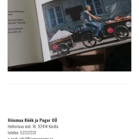
Hiiumaa Köök ja Pagar OÜ
Heltermaa mnt. 16, 92414 Kärdla
telefon: 53337331
e-post: info@hiiumaapagar.ee