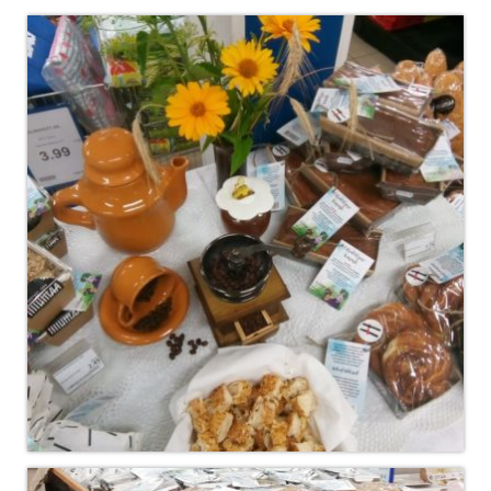
TELLIMINE
PROJEKTID
PAKUME TÖÖD