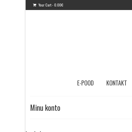
Your Cart
-
0.00
€
E-POOD
KONTAKT
Minu konto