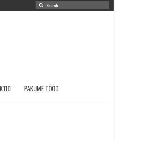
Search
for:
KTID
PAKUME TÖÖD