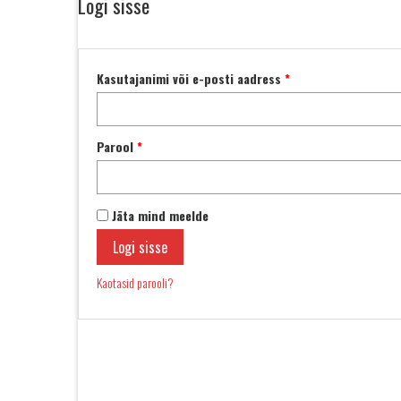
Logi sisse
Kasutajanimi või e-posti aadress
*
Parool
*
Jäta mind meelde
Logi sisse
Kaotasid parooli?