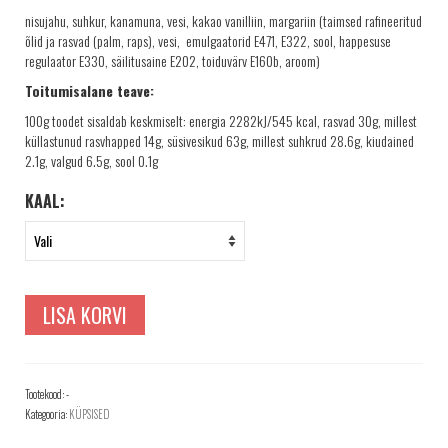
TELLIMINE
nisujahu, suhkur, kanamuna, vesi, kakao vanilliin, margariin (taimsed rafineeritud
PROJEKTID
õlid ja rasvad (palm, raps), vesi, emulgaatorid E471, E322, sool, happesuse
regulaator E330, säilitusaine E202, toiduvärv E160b, aroom)
PAKUME TÖÖD
Toitumisalane teave:
100g toodet sisaldab keskmiselt: energia 2282kJ/545 kcal, rasvad 30g, millest
küllastunud rasvhapped 14g, süsivesikud 63g, millest suhkrud 28.6g, kiudained
2.1g, valgud 6.5g, sool 0.1g
KAAL:
LISA KORVI
Tootekood:
-
Kategooria:
KÜPSISED