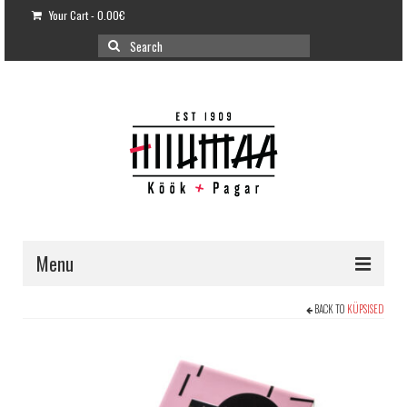
Your Cart
-
0.00
€
Search
for:
Menu
E-POOD
BACK TO
KÜPSISED
KLIENDITUGI
KUIDAS OSTA?
VÕILEIVATORDID