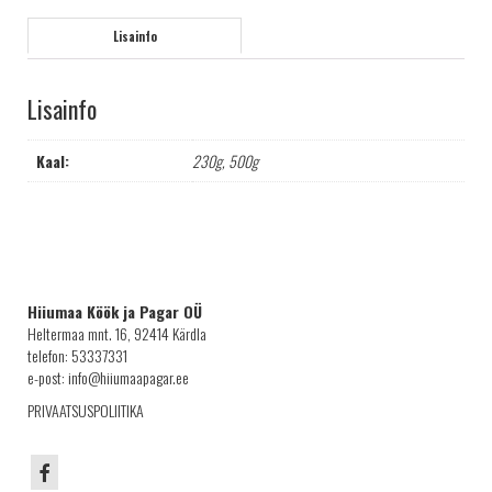
Lisainfo
Lisainfo
Kaal:
230g, 500g
Hiiumaa Köök ja Pagar OÜ
Heltermaa mnt. 16, 92414 Kärdla
telefon: 53337331
e-post: info@hiiumaapagar.ee
PRIVAATSUSPOLIITIKA