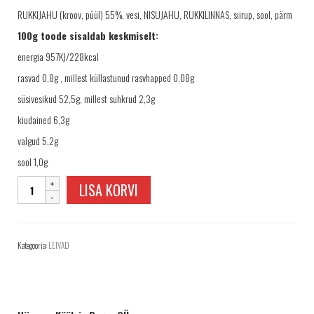
TELLIMINE
RUKKIJAHU (kroov, püül) 55%, vesi, NISUJAHU, RUKKILINNAS, siirup, sool, pärm
PROJEKTID
100g toode sisaldab keskmiselt:
PAKUME TÖÖD
energia 957KJ/228kcal
rasvad 0,8g , millest küllastunud rasvhapped 0,08g
süsivesikud 52,5g, millest suhkrud 2,3g
kiudained 6,3g
valgud 5,2g
sool 1,0g
Leigri
LISA KORVI
rukkileib
600
g
viilutatud
Kategooria:
LEIVAD
kogus