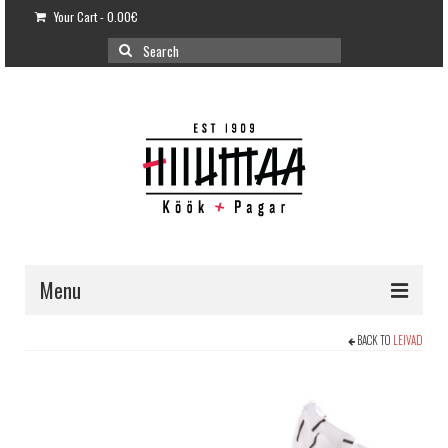
Your Cart
-
0.00
€
Search
for:
Menu
E-POOD
BACK TO
LEIVAD
KLIENDITUGI
KUIDAS OSTA?
VÕILEIVATORDID