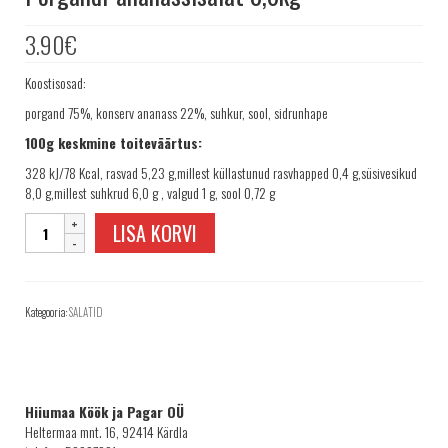
TELLIMINE
3.90
€
PROJEKTID
PAKUME TÖÖD
Koostisosad:
porgand 75%, konserv ananass 22%, suhkur, sool, sidrunhape
100g keskmine toiteväärtus:
328 kJ/78 Kcal, rasvad 5,23 g,millest küllastunud rasvhapped 0,4 g,süsivesikud
8,0 g,millest suhkrud 6,0 g , valgud 1 g, sool 0,72 g
Porgandi-
LISA KORVI
ananassisalat
0,6kg
kogus
Kategooria:
SALATID
Hiiumaa Köök ja Pagar OÜ
Heltermaa mnt. 16, 92414 Kärdla