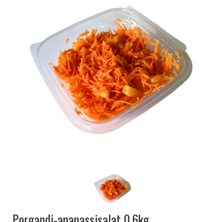
KRINGLID
SAIAD
PEOLAUA TOOTED
LEIVAD
SUUPISTED
TORDID
KÜPSISED
KOOGID
SALATID
Šašlõkid
KONTAKT
AJALUGU
MÜÜGIKOHAD
Porgandi-ananassisalat 0,6kg