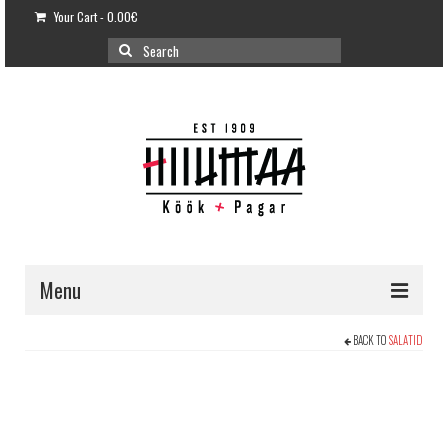
Your Cart
-
0.00
€
Search
for:
Menu
E-POOD
BACK TO
SALATID
KLIENDITUGI
KUIDAS OSTA?
VÕILEIVATORDID