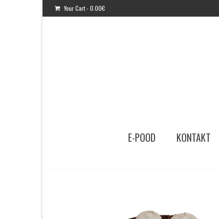
Your Cart
-
0.00
€
E-POOD
KONTAKT