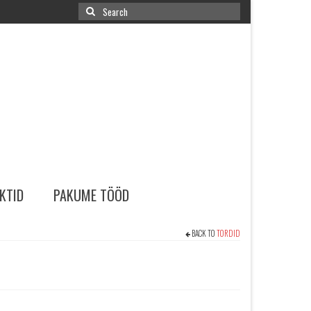
Search
for:
KTID
PAKUME TÖÖD
BACK TO
TORDID