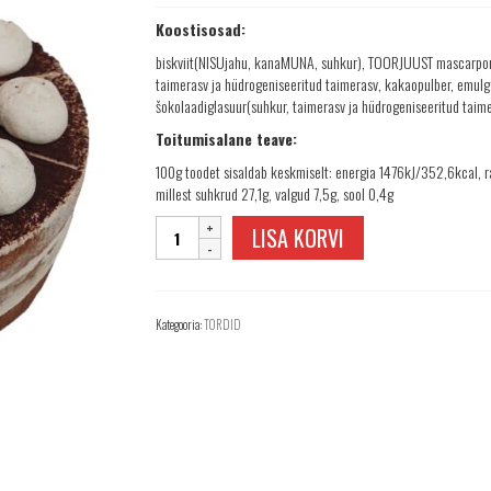
Koostisosad:
biskviit(NISUjahu, kanaMUNA, suhkur), TOORJUUST mascarpon
taimerasv ja hüdrogeniseeritud taimerasv, kakaopulber, emulga
šokolaadiglasuur(suhkur, taimerasv ja hüdrogeniseeritud taime
Toitumisalane teave:
100g toodet sisaldab keskmiselt: energia 1476kJ/352,6kcal, ra
millest suhkrud 27,1g, valgud 7,5g, sool 0,4g
Tort
LISA KORVI
Tiramisu
900g
kogus
Kategooria:
TORDID