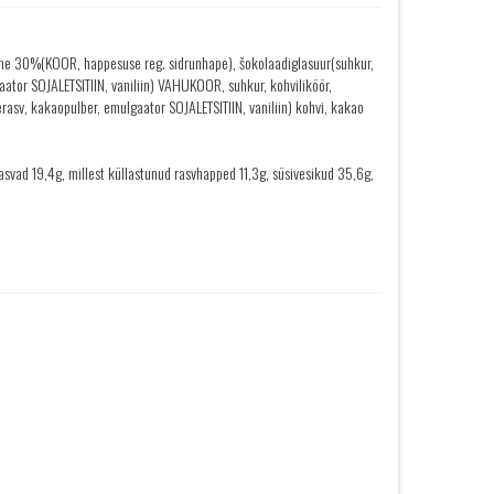
e 30%(KOOR, happesuse reg. sidrunhape), šokolaadiglasuur(suhkur,
ator SOJALETSITIIN, vaniliin) VAHUKOOR, suhkur, kohviliköör,
rasv, kakaopulber, emulgaator SOJALETSITIIN, vaniliin) kohvi, kakao
svad 19,4g, millest küllastunud rasvhapped 11,3g, süsivesikud 35,6g,