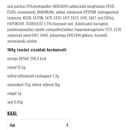
TELLIMINE
vesi,vaarikas 15%,keeksipulber (NISUJAHU,suhkur,kako,kergitusaine E450i,
PROJEKTID
E500i, aroomained), KANAMUNA, suhkur, vahukreem (PETIPIIM, hüdrogeenitud
taimerasv, KOOR, E472Bb, E475, E435, E471, E433, E410, E407, sool,E160a),
PAKUME TÖÖD
HAPUKOOR, TOORJUUST 5,5% (toorjuust,sool, stabilisaator karrageen,
jaanileivapuujahu),rapsiõli,zeleepulber(suhkur, happesuseregulaator E331, E330,
zeleerivad ained E407, E440, paksendaja E410,E414,glükoos, karamell,
aroomained),zelatiin
100g toodet sisaldab keskmiselt:
energia 865kJ/ 206,6 kcal
rasvad 10,5g,
millest küllastunud rasvhapped 3,9g
süsivesikud 25g, millest suhkrud 18g
valgud 3g
sool 0,09g
KAAL