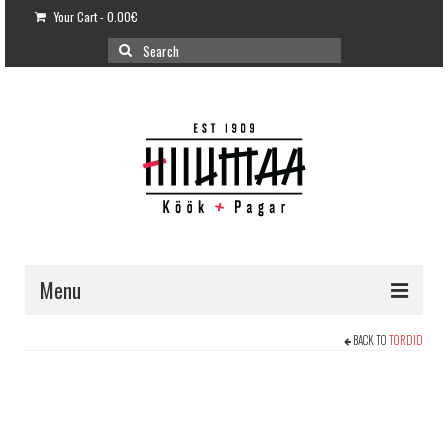
Your Cart
-
0.00
€
Search
for:
Menu
E-POOD
BACK TO
TORDID
KLIENDITUGI
KUIDAS OSTA?
VÕILEIVATORDID