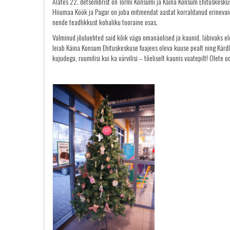
Alates 22. detsembrist on Tormi Konsumi ja Käina Konsum Ehituskeskus
Hiiumaa Köök ja Pagar on juba mitmendat aastat korraldanud erinevaid 
nende teadlikkust kohaliku tooraine osas.
Valminud jõuluehted said kõik väga omanäolised ja kaunid, läbivaks el
leiab Käina Konsum Ehituskeskuse fuajees oleva kuuse pealt ning Kärdla
kujudega, ruumilisi kui ka värvilisi – tõeliselt kaunis vaatepilt! Olete