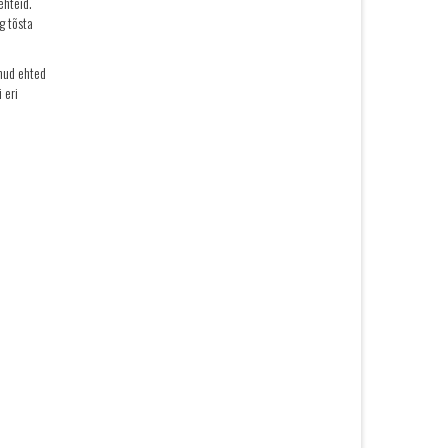
ehteid.
g tõsta
inud ehted
 eri