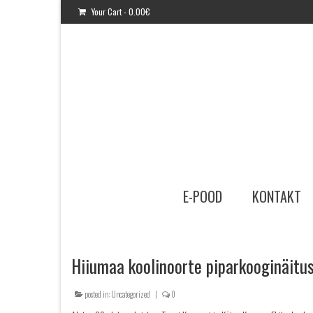
Your Cart
-
0.00
€
E-POOD
KONTAKT
Hiiumaa koolinoorte piparkooginäitus
posted in:
Uncategorized
|
0