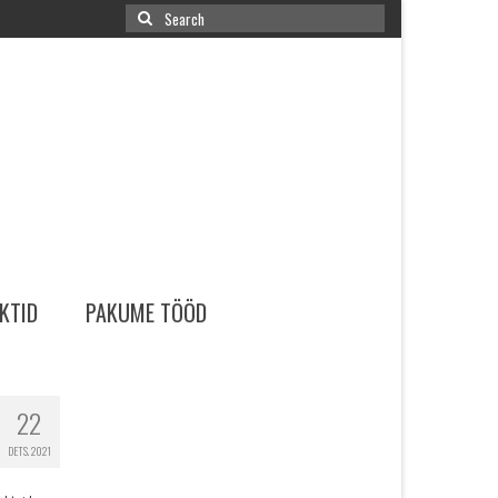
Search
for:
KTID
PAKUME TÖÖD
22
DETS. 2021