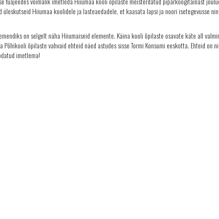
e fuajeedes võimalik imetleda Hiiumaa kooli õpilaste meisterdatud piparkoogitainast jõulu
üleskutseid Hiiumaa koolidele ja lasteaedadele, et kaasata lapsi ja noori isetegevusse nin
emendiks on selgelt näha Hiiumaiseid elemente. Käina kooli õpilaste osavate käte all valm
 Põhikooli õpilaste vahvaid ehteid näed astudes sisse Tormi Konsumi eeskotta. Ehteid on nii
 oodatud imetlema!