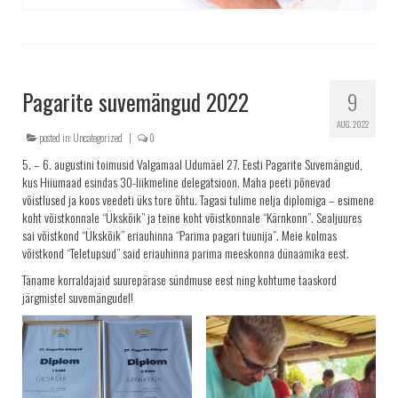
Pagarite suvemängud 2022
9
AUG. 2022
posted in:
Uncategorized
|
0
5. – 6. augustini toimusid Valgamaal Udumäel 27. Eesti Pagarite Suvemängud,
kus Hiiumaad esindas 30-liikmeline delegatsioon. Maha peeti põnevad
võistlused ja koos veedeti üks tore õhtu. Tagasi tulime nelja diplomiga – esimene
koht võistkonnale “Ükskõik” ja teine koht võistkonnale “Kärnkonn”. Sealjuures
sai võistkond “Ükskõik” eriauhinna “Parima pagari tuunija”. Meie kolmas
võistkond “Teletupsud” said eriauhinna parima meeskonna dünaamika eest.
Täname korraldajaid suurepärase sündmuse eest ning kohtume taaskord
järgmistel suvemängudel!