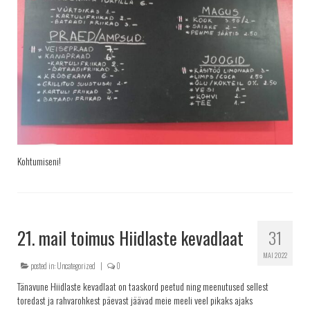
Kohtumiseni!
21. mail toimus Hiidlaste kevadlaat
31
MAI 2022
posted in:
Uncategorized
|
0
Tänavune Hiidlaste kevadlaat on taaskord peetud ning meenutused sellest
toredast ja rahvarohkest päevast jäävad meie meeli veel pikaks ajaks