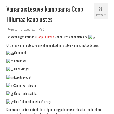
KRINGLID
Vananaistesuve kampaania Coop
8
SAIAD
SEPT. 2022
Hiiumaa kauplustes
PEOLAUA TOOTED
posted in:
Uncategorized
|
0
LEIVAD
Tänasest algas kõikides
Coop Hiiumaa
kauplustes vananaistesuvi!
SUUPISTED
Otsi üles vananaistesuve eriväljapanekud ning tutvu kampaaniatoodetega:
TORDID
Õunakook
KÜPSISED
Kõrvitsasai
KOOGID
Õunakringel
SALATID
Kõrvitsakotlet
Šašlõkid
Seene-kartulisalat
KONTAKT
Õuna-rosinasaiake
AJALUGU
Hiiu Rukkileib musta sõstraga
MÜÜGIKOHAD
Kampaania kestab oktoobrikuu lõpuni ning pakkumises olevatel toodetel on