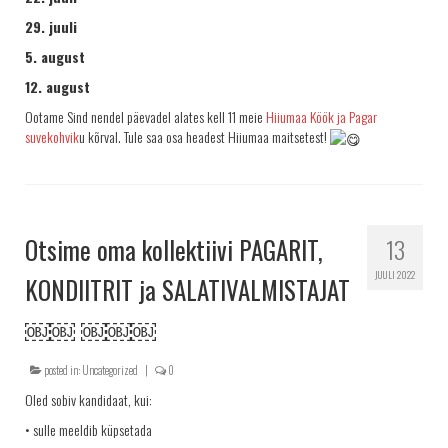
29. juuli
5. august
12. august
Ootame Sind nendel päevadel alates kell 11 meie
Hiiumaa Köök ja Pagar
suvekohvik
u kõrval. Tule saa osa headest Hiiumaa maitsetest!
Otsime oma kollektiivi PAGARIT,
13
JUULI 2022
KONDIITRIT ja SALATIVALMISTAJAT
￼￼ ￼￼￼
posted in:
Uncategorized
|
0
Oled sobiv kandidaat, kui:
• sulle meeldib küpsetada