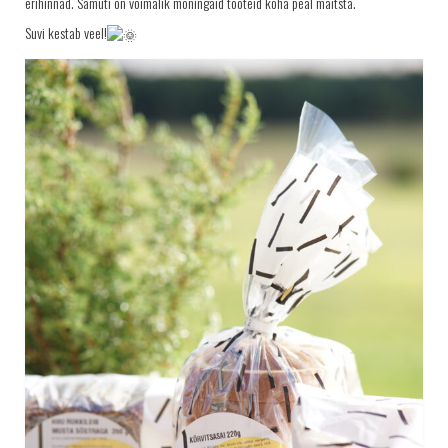
erihinnad. Samuti on võimalik mõningaid tooteid koha peal maitsta.
TELLIMINE
Suvi kestab veel!
PROJEKTID
PAKUME TÖÖD