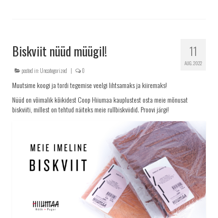
Biskviit nüüd müügil!
11
AUG. 2022
posted in:
Uncategorized
|
0
Muutsime koogi ja tordi tegemise veelgi lihtsamaks ja kiiremaks!
Nüüd on võimalik kõikidest Coop Hiiumaa kauplustest osta meie mõnusat
biskviiti, millest on tehtud näiteks meie rullbiskviidid. Proovi järgi!