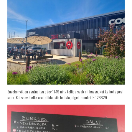
Suvekohvik on avatud iga päev 11-19 ning tellida saab nii kaasa, kui ka koha peal
süüa. Kui soovid ette ära tellida, siis helista julgelt numbril 5028829.