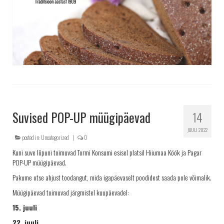
Suvised POP-UP müügipäevad
14
JUULI 2022
posted in:
Uncategorized
|
0
Kuni suve lõpuni toimuvad Tormi Konsumi esisel platsil Hiiumaa Köök ja Pagar
POP-UP müügipäevad.
Pakume otse ahjust toodangut, mida igapäevaselt poodidest saada pole võimalik.
Müügipäevad toimuvad järgmistel kuupäevadel:
15. juuli
22. juuli