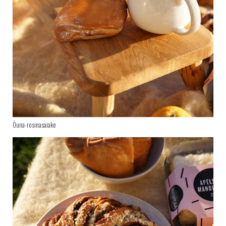
Õuna-rosinasaiake