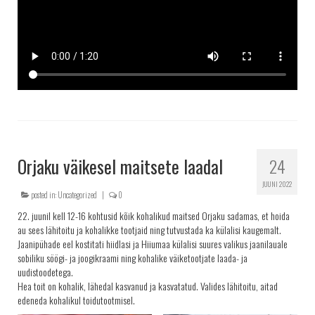
Orjaku väikesel maitsete laadal
24
JUUNI 2022
posted in:
Uncategorized
|
0
22. juunil kell 12-16 kohtusid kõik kohalikud maitsed Orjaku sadamas, et hoida
au sees lähitoitu ja kohalikke tootjaid ning tutvustada ka külalisi kaugemalt.
Jaanipühade eel kostitati hiidlasi ja Hiiumaa külalisi suures valikus jaanilauale
sobiliku söögi- ja joogikraami ning kohalike väiketootjate laada- ja
uudistoodetega.
Hea toit on kohalik, lähedal kasvanud ja kasvatatud. Valides lähitoitu, aitad
edeneda kohalikul toidutootmisel.