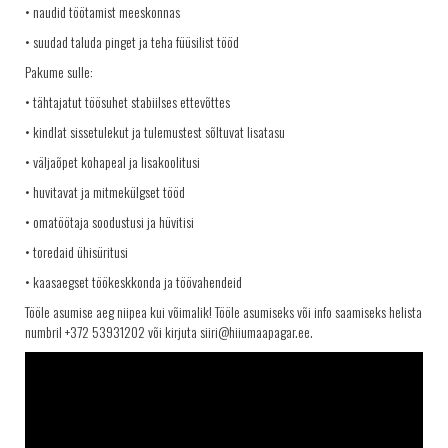
• naudid töötamist meeskonnas
• suudad taluda pinget ja teha füüsilist tööd
Pakume sulle:
• tähtajatut töösuhet stabiilses ettevõttes
• kindlat sissetulekut ja tulemustest sõltuvat lisatasu
• väljaõpet kohapeal ja lisakoolitusi
• huvitavat ja mitmekülgset tööd
• omatöötaja soodustusi ja hüvitisi
• toredaid ühisüritusi
• kaasaegset töökeskkonda ja töövahendeid
Tööle asumise aeg niipea kui võimalik! Tööle asumiseks või info saamiseks helista
numbril +372 53931202 või kirjuta siiri@hiiumaapagar.ee.