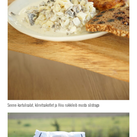
Seene-kartulisalat, kõrvitsakotlet ja Hiiu rukkileib musta sõstraga