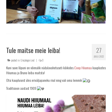
Tule maitse meie leiba!
27
JUULI 2022
posted in:
Uncategorized
|
0
Kuni suve lõpuni on võimalik nädalavahetuseti kõikides
Coop Hiiumaa
kauplustes
Hiiumaa ja Bruno leiba maitsta!
Otsi kauplusest üles eriväljapaneku riiul ning vali oma lemmik
Traditsioon aastast 1909