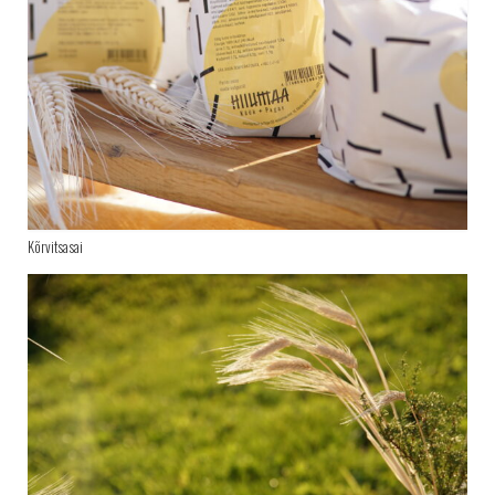
Kõrvitsasai