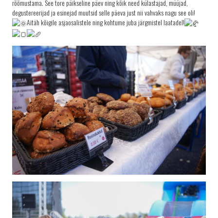
rõõmustama. See tore päikseline päev ning kõik need külastajad, müüjad,
degustereerijad ja esinejad muutsid selle päeva just nii vahvaks nagu see oli!
Aitäh kõigile asjaosalistele ning kohtume juba järgmistel laatadel!