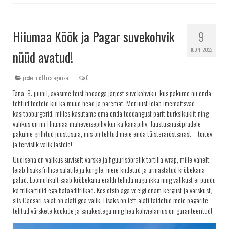
Hiiumaa Köök ja Pagar suvekohvik
9
JUUNI 2022
nüüd avatud!
posted in:
Uncategorized
|
0
Täna, 9. juunil, avasime teist hooaega järjest suvekohviku, kus pakume nii enda
tehtud tooteid kui ka muud head ja paremat. Menüüst leiab imemaitsvad
käsitööburgerid, milles kasutame oma enda toodangust pärit burksikuklit ning
valikus on nii Hiiumaa maheveisepihv kui ka kanapihv. Juustusaiasõpradele
pakume grillitud juustusaia, mis on tehtud meie enda täisteraröstsaiast – toitev
ja tervislik valik lastele!
Uudisena on valikus suviselt värske ja figuurisõbralik tortilla wrap, mille vahelt
leiab lisaks frillice salatile ja kurgile, meie kiidetud ja armastatud krõbekana
palad. Loomulikult saab krõbekana eraldi tellida nagu ikka ning valikust ei puudu
ka friikartulid ega bataadifriikad. Kes otsib aga veelgi enam kergust ja värskust,
siis Caesari salat on alati gea valik. Lisaks on lett alati täidetud meie pagarite
tehtud värskete kookide ja saiakestega ning hea kohvielamus on garanteeritud!