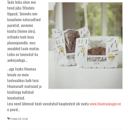
Seda leiba olem mei
KRINGLID
teind jüba 90ndate
lõppust. Senneks mei
SAIAD
kasudame naturaaltsed
juuretist, vormime
PEOLAUA TOOTED
käsitsi (lööme üles),
LEIVAD
eriliseks teeb leiva
ploomipoviidlo, mes
SUUPISTED
annabkid taale maitse.
Leiba oo tunnustat ka
TORDID
aukerjadega…
KÜPSISED
..aga lisaks Hiiumaa
KOOGID
leivale on meie
tootevalikus hulk teisi
SALATID
Hiiumaiselt maitsvaid ja
käsitööga kullatud
Šašlõkid
leivatooteid.
KONTAKT
Leia need lähimast hästi varustatud kauplustest või vaata
www.hiiumaapagar.ee
e-poest..
AJALUGU
Hiiumaa leib
,
leivad
MÜÜGIKOHAD