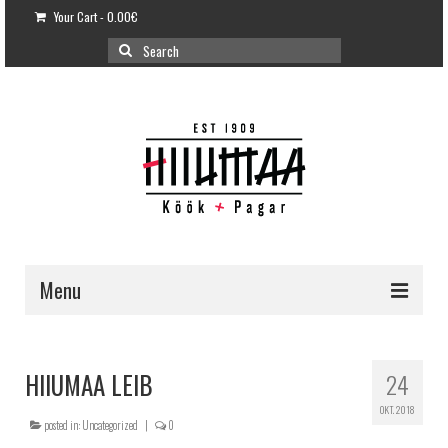
Your Cart
-
0.00
€
Search
for:
Menu
E-POOD
KLIENDITUGI
HIIUMAA LEIB
24
KUIDAS OSTA?
OKT. 2018
posted in:
Uncategorized
|
0
VÕILEIVATORDID