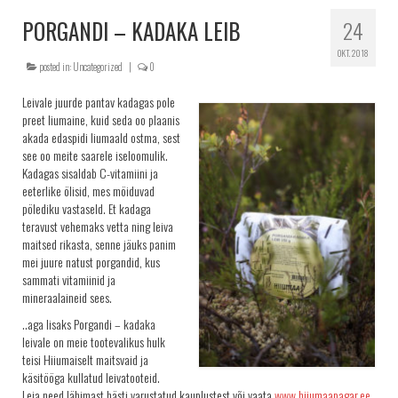
KRINGLID
PORGANDI – KADAKA LEIB
24
SAIAD
OKT. 2018
posted in:
Uncategorized
|
0
PEOLAUA TOOTED
Leivale juurde pantav kadagas pole
LEIVAD
preet Iiumaine, kuid seda oo plaanis
akada edaspidi Iiumaald ostma, sest
SUUPISTED
see oo meite saarele iseloomulik.
TORDID
Kadagas sisaldab C-vitamiini ja
eeterlike ölisid, mes möiduvad
KÜPSISED
pölediku vastaseld. Et kadaga
teravust vehemaks vetta ning leiva
KOOGID
maitsed rikasta, senne jäuks panim
SALATID
mei juure natust porgandid, kus
sammati vitamiinid ja
Šašlõkid
mineraalaineid sees.
KONTAKT
..aga lisaks Porgandi – kadaka
leivale on meie tootevalikus hulk
AJALUGU
teisi Hiiumaiselt maitsvaid ja
MÜÜGIKOHAD
käsitööga kullatud leivatooteid.
Leia need lähimast hästi varustatud kauplustest või vaata
www.hiiumaapagar.ee