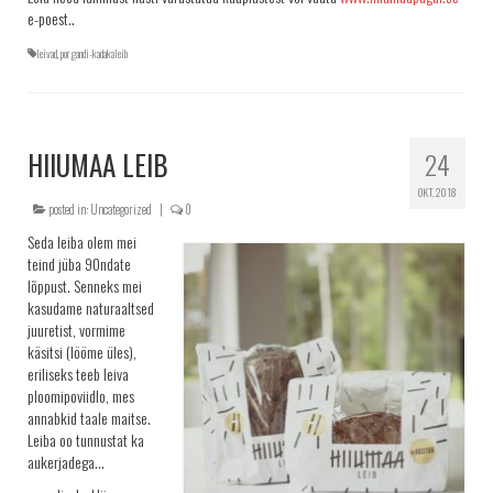
TELLIMINE
e-poest..
PROJEKTID
leivad
,
porgandi-kadakaleib
PAKUME TÖÖD
HIIUMAA LEIB
24
OKT. 2018
posted in:
Uncategorized
|
0
Seda leiba olem mei
teind jüba 90ndate
lõppust. Senneks mei
kasudame naturaaltsed
juuretist, vormime
käsitsi (lööme üles),
eriliseks teeb leiva
ploomipoviidlo, mes
annabkid taale maitse.
Leiba oo tunnustat ka
aukerjadega…