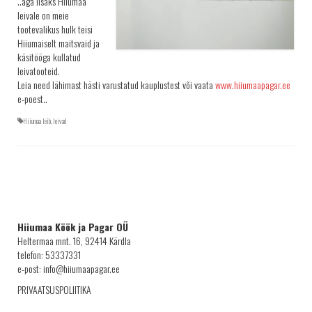
..aga lisaks Hiiumaa
leivale on meie
tootevalikus hulk teisi
Hiiumaiselt maitsvaid ja
käsitööga kullatud
leivatooteid.
Leia need lähimast hästi varustatud kauplustest või vaata
www.hiiumaapagar.ee
e-poest..
Hiiumaa leib
,
leivad
Hiiumaa Köök ja Pagar OÜ
Heltermaa mnt. 16, 92414 Kärdla
telefon: 53337331
e-post: info@hiiumaapagar.ee
PRIVAATSUSPOLIITIKA