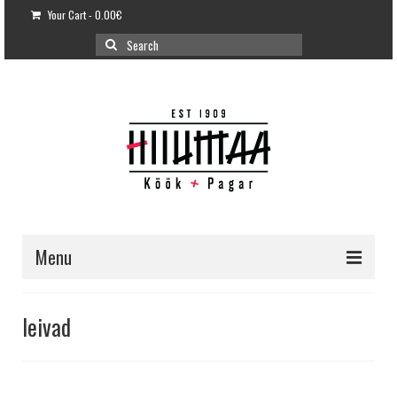
Your Cart
-
0.00
€
Search
for:
Menu
E-POOD
leivad
KLIENDITUGI
KUIDAS OSTA?
VÕILEIVATORDID